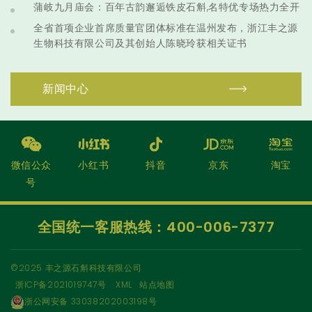
蒲岐九月庙会：百年古韵邂逅铁皮石斛,名特优专场热力全开
全省首项企业首席质量官团体标准在温州发布，浙江丰之源
生物科技有限公司及其创始人陈晓玲获相关证书
新闻中心
微信公众
小红书
抖音
京东
淘宝
号
全国统一客服热线：
400-006-7377
©2025 丰之源石斛科技有限公司
浙ICP备2021019747号
XML
站点地图
浙公网安备 33038202003198号