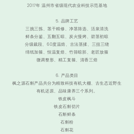
2017年 温州市省级现代农业科技示范基地
5. 品牌工艺
三挑三拣、茎干精修、净茎筛选、活泉清洗
鲜条分鉴、五翻五晾、炭火慢烤、碧茎初晾
分级裁段、60度温焙、古法茎揉、三扭三绕
绵纸加箍、恒温复焙、竹筛晾胚、老匠放箍
微调整形、精工复箍、清香三焙
6. 产品类目
枫之源石斛产品共分为精致科技有机大棚、古生态近野生
有机还原、品味康养三个系列。
铁皮枫斗
铁皮石斛切片
石斛鲜条
石斛粉
石斛花